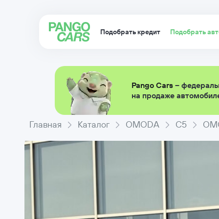
Подобрать кредит
Подобрать ав
Pango Cars
– федераль
на продаже автомобиле
Главная
Каталог
OMODA
C5
OMO