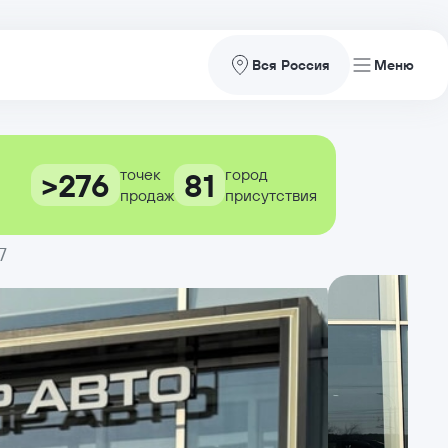
Вся Россия
точек
город
>276
81
продаж
присутствия
7