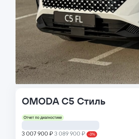
OMODA
C5
Стиль
Отчет по диагностике
3 007 900 ₽
3 089 900 ₽
-3%