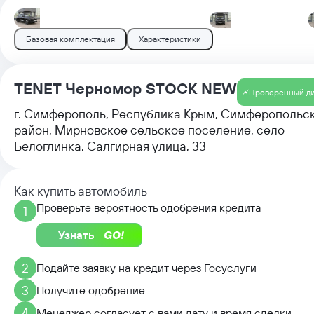
Базовая комплектация
Характеристики
TENET Черномор STOCK NEW
Проверенный д
г. Симферополь, Республика Крым, Симферопольс
район, Мирновское сельское поселение, село
Белоглинка, Салгирная улица, 33
Как купить автомобиль
Проверьте вероятность одобрения кредита
1
Узнать
2
Подайте заявку на кредит через Госуслуги
3
Получите одобрение
4
Менеджер согласует с вами дату и время сделки