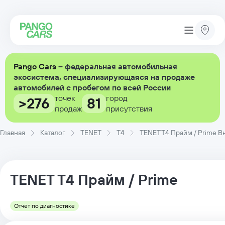
Pango Cars
– федеральная автомобильная
экосистема, специализирующаяся на продаже
автомобилей с пробегом по всей России
точек
город
>276
81
продаж
присутствия
Главная
Каталог
TENET
T4
TENET T4 Прайм / Prime Вн
TENET
T4
Прайм / Prime
Отчет по диагностике