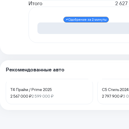
Итого
2 627
Одобрение за 2 минуты
Рекомендованные авто
T4 Прайм / Prime 2025
C5 Стиль 2024
2 567 000 ₽
2 599 000 ₽
2 797 900 ₽
3 