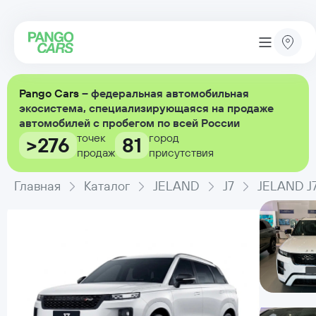
Pango Cars
– федеральная автомобильная
экосистема, специализирующаяся на продаже
автомобилей с пробегом по всей России
точек
город
>276
81
продаж
присутствия
Главная
Каталог
JELAND
J7
JELAND J7