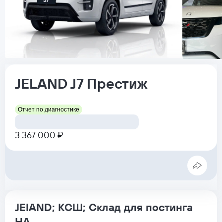
JELAND
J7
Престиж
Отчет по диагностике
3 367 000 ₽
JElAND; КСШ; Склад для постинга
НА