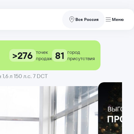
Вся Россия
точек
город
>276
81
продаж
присутствия
1,6 л 150 л.с. 7 DCT