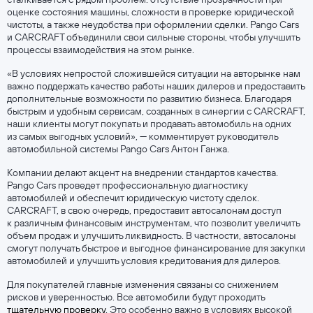
оценке состояния машины, сложности в проверке юридической
чистоты, а также неудобства при оформлении сделки. Pango Cars
и CARCRAFT объединили свои сильные стороны, чтобы улучшить
процессы взаимодействия на этом рынке.
«В условиях непростой сложившейся ситуации на авторынке нам
важно поддержать качество работы наших дилеров и предоставить
дополнительные возможности по развитию бизнеса. Благодаря
быстрым и удобным сервисам, созданных в синергии с CARCRAFT,
наши клиенты могут покупать и продавать автомобиль на одних
из самых выгодных условий», — комментирует руководитель
автомобильной системы Pango Cars Антон Ганжа.
Компании делают акцент на внедрении стандартов качества.
Pango Cars проведет профессиональную диагностику
автомобилей и обеспечит юридическую чистоту сделок.
CARCRAFT, в свою очередь, предоставит автосалонам доступ
к различным финансовым инструментам, что позволит увеличить
объем продаж и улучшить ликвидность. В частности, автосалоны
смогут получать быстрое и выгодное финансирование для закупки
автомобилей и улучшить условия кредитования для дилеров.
Для покупателей главные изменения связаны со снижением
рисков и уверенностью. Все автомобили будут проходить
тщательную проверку
. Это особенно важно в условиях высокой