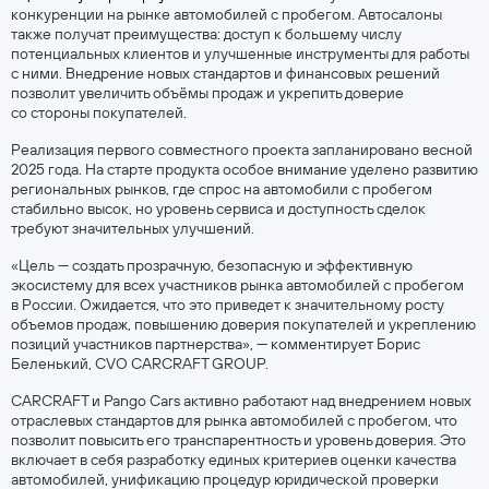
конкуренции на рынке автомобилей с пробегом. Автосалоны
также получат преимущества: доступ к большему числу
потенциальных клиентов и улучшенные инструменты для работы
с ними. Внедрение новых стандартов и финансовых решений
позволит увеличить объёмы продаж и укрепить доверие
со стороны покупателей.
Реализация первого совместного проекта запланировано весной
2025 года. На старте продукта особое внимание уделено развитию
региональных рынков, где спрос на автомобили с пробегом
стабильно высок, но уровень сервиса и доступность сделок
требуют значительных улучшений.
«Цель — создать прозрачную, безопасную и эффективную
экосистему для всех участников рынка автомобилей с пробегом
в России. Ожидается, что это приведет к значительному росту
объемов продаж, повышению доверия покупателей и укреплению
позиций участников партнерства», — комментирует Борис
Беленький, CVO CARCRAFT GROUP.
CARCRAFT и Pango Cars активно работают над внедрением новых
отраслевых стандартов для рынка автомобилей с пробегом, что
позволит повысить его транспарентность и уровень доверия. Это
включает в себя разработку единых критериев оценки качества
автомобилей, унификацию процедур юридической проверки