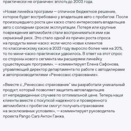
практически не ограничен: вплоть до 2003 года.
«Новая линейка программ — отличное бюджетное решение,
которое будет востребовано у владельцев авто с пробегом. После
произошедшего роста цен каско стало интересовать владельцев
авто с солидным сроком эксплуатации. Потеря или крупные
повреждения автомобиля стали восприниматься ими как
серьезный риск. Это стало одной из причин роста спроса
на продукты мини-каско: если число новых клиентов
по классическому каско в 2023 году выросло более чем на 20%,
то по мини-каско практически удвоилось. В ответ на этот спрос
со стороны нового сегмента мы расширяем линейку
существующих программ», — комментирует Елена Сафонова,
управляющий директор департамента по работе с автодилерами
и автопроизводителями «Ренессанс страхование».
«Вместе с „Ренессанс страхование“ мы разработали уникальный
продукт, который позволяет защитить автовладельцев
от непредвиденных случаев по оптимальной цене. Теперь наши
клиенты вместе с покупкой надежного и проверенного
автомобиля с пробегом смогут получать страхование
на эксклюзивных условиях», — комментирует руководитель
проекта Pango Cars Антон Ганжа.