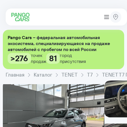
Pango Cars
– федеральная автомобильная
экосистема, специализирующаяся на продаже
автомобилей с пробегом по всей России
точек
город
>276
81
продаж
присутствия
Главная
Каталог
TENET
T7
TENET T7 П