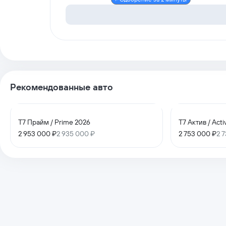
Рекомендованные авто
T7 Прайм / Prime 2026
T7 Актив / Act
2 953 000 ₽
2 935 000 ₽
2 753 000 ₽
2 