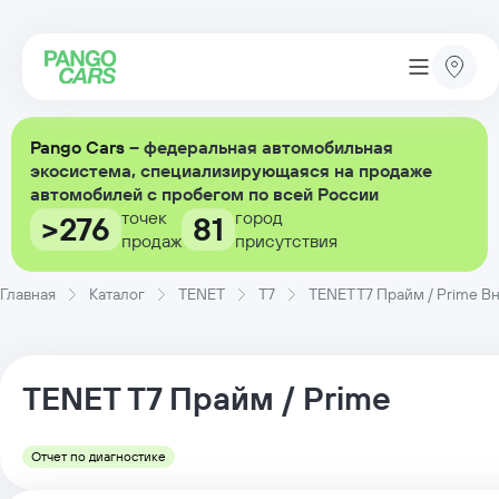
Pango Cars
– федеральная автомобильная
экосистема, специализирующаяся на продаже
автомобилей с пробегом по всей России
точек
город
>276
81
продаж
присутствия
Главная
Каталог
TENET
T7
TENET T7 Прайм / Prime Вн
TENET
T7
Прайм / Prime
Отчет по диагностике