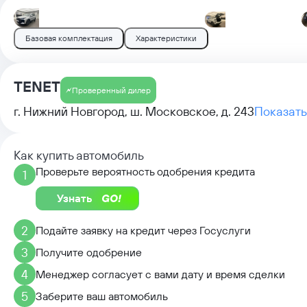
Базовая комплектация
Характеристики
TENET
Проверенный дилер
г. Нижний Новгород, ш. Московское, д. 243
Показать
Как купить автомобиль
Проверьте вероятность одобрения кредита
1
Узнать
2
Подайте заявку на кредит через Госуслуги
3
Получите одобрение
4
Менеджер согласует с вами дату и время сделки
5
Заберите ваш автомобиль