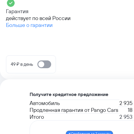
Гарантия
действует по всей России
Больше о гарантии
49 ₽ в день
Получите кредитное предложение
Автомобиль
2 935
Продленная гарантия от Pango Cars
18
Итого
2 953
Одобрение за 2 минуты