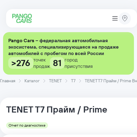
Pango Cars
– федеральная автомобильная
экосистема, специализирующаяся на продаже
автомобилей с пробегом по всей России
точек
город
>276
81
продаж
присутствия
Главная
Каталог
TENET
T7
TENET T7 Прайм / Prime Вн
TENET
T7
Прайм / Prime
Отчет по диагностике