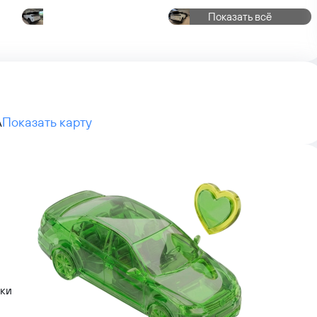
Показать всё
А
Показать карту
лки