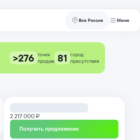
Вся Россия
точек
город
>276
81
продаж
присутствия
2 217 000 ₽
Получить предложение