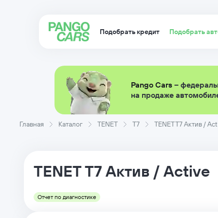
Подобрать кредит
Подобрать ав
Pango Cars
– федераль
на продаже автомобиле
Главная
Каталог
TENET
T7
TENET T7 Актив / Act
TENET
T7
Актив / Active
Отчет по диагностике