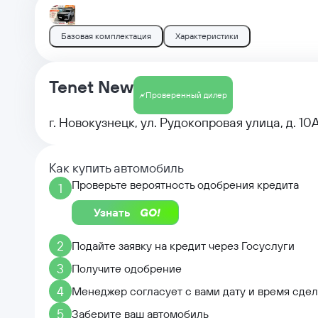
Базовая комплектация
Характеристики
Tenet New
Проверенный дилер
г. Новокузнецк, ул. Рудокопровая улица, д. 10
Как купить автомобиль
Проверьте вероятность одобрения кредита
1
Узнать
2
Подайте заявку на кредит через Госуслуги
3
Получите одобрение
4
Менеджер согласует с вами дату и время сде
5
Заберите ваш автомобиль