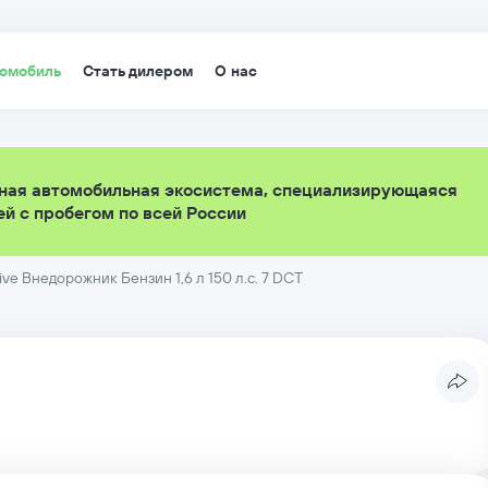
томобиль
Стать дилером
О нас
ная автомобильная экосистема, специализирующаяся
й с пробегом по всей России
ive Внедорожник Бензин 1,6 л 150 л.с. 7 DCT