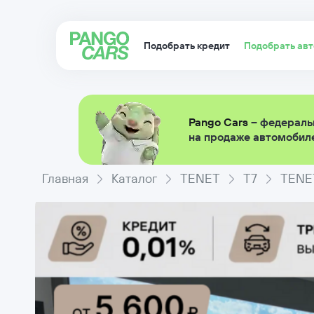
Подобрать кредит
Подобрать ав
Pango Cars
– федераль
на продаже автомобиле
Главная
Каталог
TENET
T7
TENET