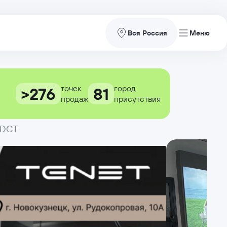
Вся Россия
точек
город
>276
81
продаж
присутствия
7 DCT