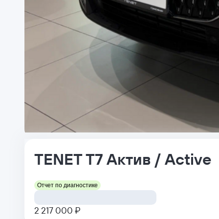
TENET
T7
Актив / Active
Отчет по диагностике
2 217 000 ₽