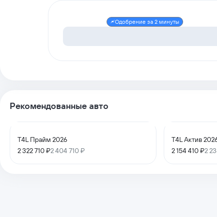
Одобрение за 2 минуты
Рекомендованные авто
T4L Прайм 2026
T4L Актив 202
2 322 710 ₽
2 404 710 ₽
2 154 410 ₽
2 23