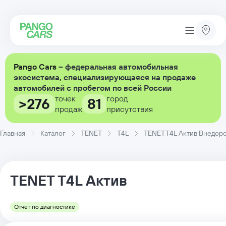
Pango Cars
– федеральная автомобильная
экосистема, специализирующаяся на продаже
автомобилей с пробегом по всей России
точек
город
>276
81
продаж
присутствия
Главная
Каталог
TENET
T4L
TENET T4L Актив Внедорожн
TENET
T4L
Актив
Отчет по диагностике