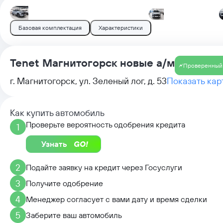
Базовая комплектация
Характеристики
Tenet Магнитогорск новые а/м
Проверенный
г. Магнитогорск, ул. Зеленый лог, д. 53
Показать кар
Как купить автомобиль
Проверьте вероятность одобрения кредита
1
Узнать
2
Подайте заявку на кредит через Госуслуги
3
Получите одобрение
4
Менеджер согласует с вами дату и время сделки
5
Заберите ваш автомобиль