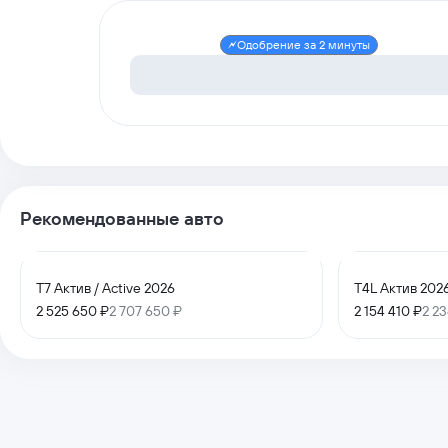
Одобрение за 2 минуты
Рекомендованные авто
T7 Актив / Active 2026
T4L Актив 202
2 525 650 ₽
2 707 650 ₽
2 154 410 ₽
2 23