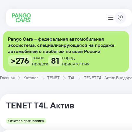
Pango Cars
– федеральная автомобильная
экосистема, специализирующаяся на продаже
автомобилей с пробегом по всей России
точек
город
>276
81
продаж
присутствия
Главная
Каталог
TENET
T4L
TENET T4L Актив Внедорожн
TENET
T4L
Актив
Отчет по диагностике