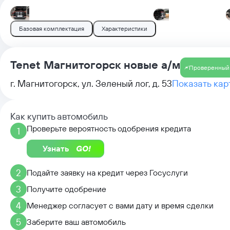
Базовая комплектация
Характеристики
Tenet Магнитогорск новые а/м
Проверенный
г. Магнитогорск, ул. Зеленый лог, д. 53
Показать кар
Как купить автомобиль
Проверьте вероятность одобрения кредита
1
Узнать
2
Подайте заявку на кредит через Госуслуги
3
Получите одобрение
4
Менеджер согласует с вами дату и время сделки
5
Заберите ваш автомобиль