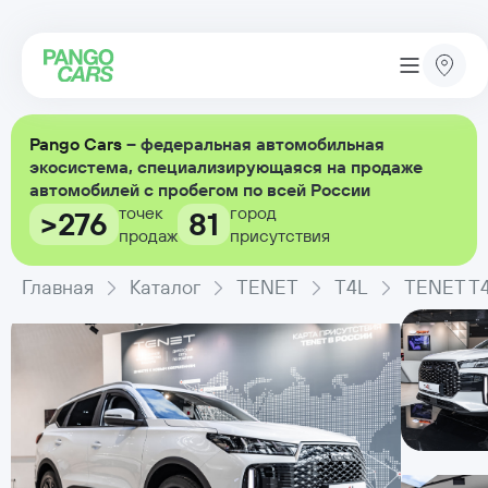
Pango Cars
– федеральная автомобильная
экосистема, специализирующаяся на продаже
автомобилей с пробегом по всей России
точек
город
>276
81
продаж
присутствия
Главная
Каталог
TENET
T4L
TENET T4