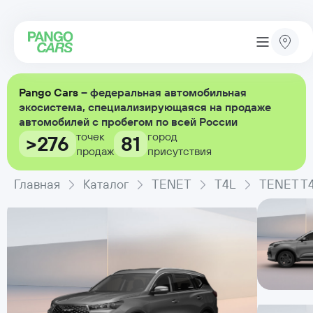
Pango Cars
– федеральная автомобильная
экосистема, специализирующаяся на продаже
автомобилей с пробегом по всей России
точек
город
>276
81
продаж
присутствия
Главная
Каталог
TENET
T4L
TENET T4