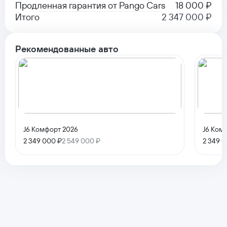
Продленная гарантия от Pango Cars
18 000 ₽
Итого
2 347 000 ₽
Рекомендованные авто
J6 Комфорт 2026
J6 Ком
2 349 000 ₽
2 549 000 ₽
2 349 