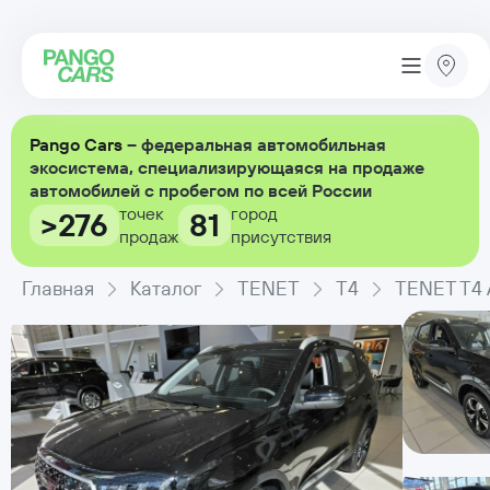
Pango Cars
– федеральная автомобильная
экосистема, специализирующаяся на продаже
автомобилей с пробегом по всей России
точек
город
>276
81
продаж
присутствия
Главная
Каталог
TENET
T4
TENET T4 А