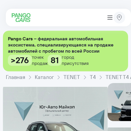
Pango Cars
– федеральная автомобильная
экосистема, специализирующаяся на продаже
автомобилей с пробегом по всей России
точек
город
>276
81
продаж
присутствия
Главная
Каталог
TENET
T4
TENET T4 А