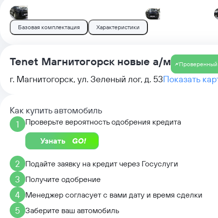
Базовая комплектация
Характеристики
Tenet Магнитогорск новые а/м
Проверенный
г. Магнитогорск, ул. Зеленый лог, д. 53
Показать кар
Как купить автомобиль
Проверьте вероятность одобрения кредита
1
Узнать
2
Подайте заявку на кредит через Госуслуги
3
Получите одобрение
4
Менеджер согласует с вами дату и время сделки
5
Заберите ваш автомобиль