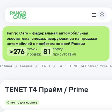
Pango Cars
– федеральная автомобильная
экосистема, специализирующаяся на продаже
автомобилей с пробегом по всей России
точек
город
>276
81
продаж
присутствия
Главная
Каталог
TENET
T4
TENET T4 Прайм / Prime Вн
TENET
T4
Прайм / Prime
Отчет по диагностике