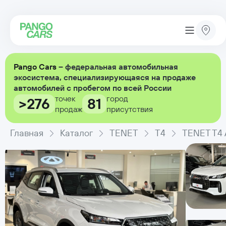
Pango Cars
– федеральная автомобильная
экосистема, специализирующаяся на продаже
автомобилей с пробегом по всей России
точек
город
>276
81
продаж
присутствия
Главная
Каталог
TENET
T4
TENET T4 А