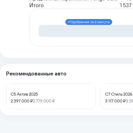
Итого
1 537
Одобрение за 2 минуты
Рекомендованные авто
C5 Актив 2025
C7 Стиль 2026
2 397 000 ₽
2 779 000 ₽
3 117 000 ₽
3 2