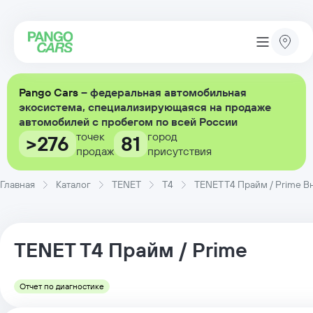
Pango Cars
– федеральная автомобильная
экосистема, специализирующаяся на продаже
автомобилей с пробегом по всей России
точек
город
>276
81
продаж
присутствия
Главная
Каталог
TENET
T4
TENET T4 Прайм / Prime Вн
TENET
T4
Прайм / Prime
Отчет по диагностике