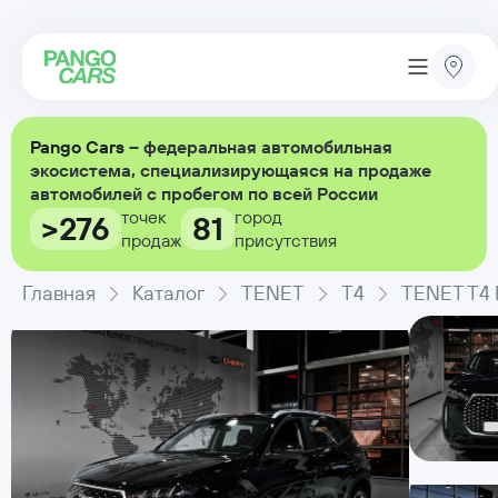
Pango Cars
– федеральная автомобильная
экосистема, специализирующаяся на продаже
автомобилей с пробегом по всей России
точек
город
>276
81
продаж
присутствия
Главная
Каталог
TENET
T4
TENET T4 П