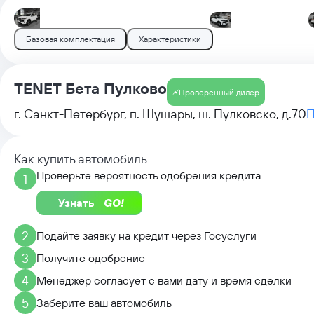
Базовая комплектация
Характеристики
TENET Бета Пулково
Проверенный дилер
г. Санкт-Петербург, п. Шушары, ш. Пулковско, д.70
П
Как купить автомобиль
Проверьте вероятность одобрения кредита
1
Узнать
2
Подайте заявку на кредит через Госуслуги
3
Получите одобрение
4
Менеджер согласует с вами дату и время сделки
5
Заберите ваш автомобиль