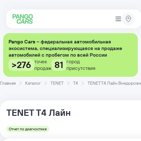
Pango Cars
– федеральная автомобильная
экосистема, специализирующаяся на продаже
автомобилей с пробегом по всей России
точек
город
>276
81
продаж
присутствия
Главная
Каталог
TENET
T4
TENET T4 Лайн Внедорожник
TENET
T4
Лайн
Отчет по диагностике