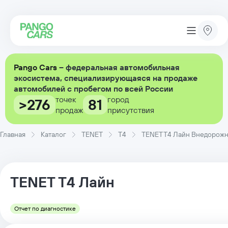
Pango Cars
– федеральная автомобильная
экосистема, специализирующаяся на продаже
автомобилей с пробегом по всей России
точек
город
>276
81
продаж
присутствия
Главная
Каталог
TENET
T4
TENET T4 Лайн Внедорожник
TENET
T4
Лайн
Отчет по диагностике