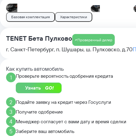
Базовая комплектация
Характеристики
TENET Бета Пулково
Проверенный дилер
г. Санкт-Петербург, п. Шушары, ш. Пулковско, д.70
П
Как купить автомобиль
Проверьте вероятность одобрения кредита
1
Узнать
2
Подайте заявку на кредит через Госуслуги
3
Получите одобрение
4
Менеджер согласует с вами дату и время сделки
5
Заберите ваш автомобиль