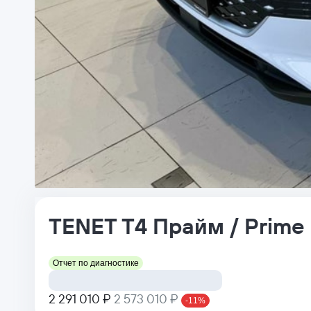
TENET
T4
Прайм / Prime
Отчет по диагностике
2 291 010 ₽
2 573 010 ₽
-11%