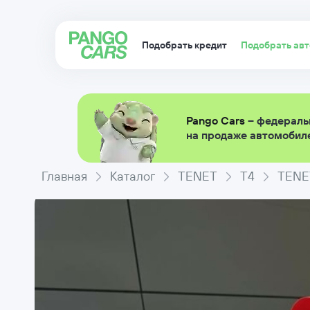
Подобрать кредит
Подобрать ав
Pango Cars
– федераль
на продаже автомобиле
Главная
Каталог
TENET
T4
TENET