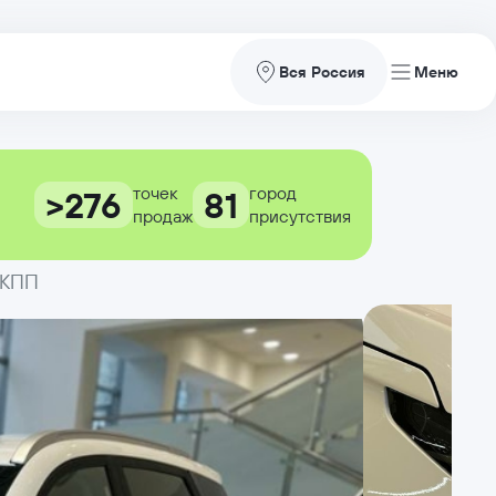
Вся Россия
точек
город
>276
81
продаж
присутствия
 РКПП