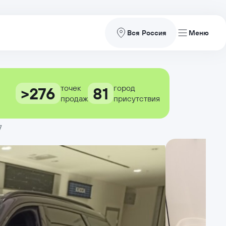
Вся Россия
точек
город
>276
81
продаж
присутствия
7