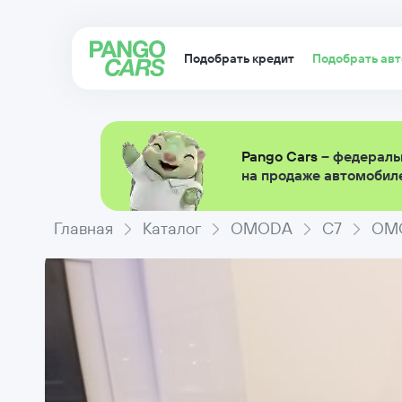
Подобрать кредит
Подобрать ав
Pango Cars
– федераль
на продаже автомобиле
Главная
Каталог
OMODA
C7
OMO