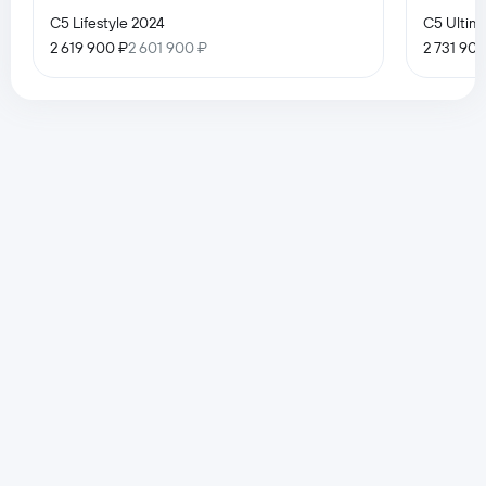
C5 Lifestyle 2024
C5 Ultim
2 619 900 ₽
2 601 900 ₽
2 731 90