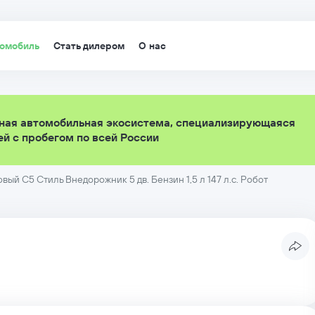
томобиль
Стать дилером
О нас
ная автомобильная экосистема, специализирующаяся
й с пробегом по всей России
й C5 Стиль Внедорожник 5 дв. Бензин 1,5 л 147 л.с. Робот