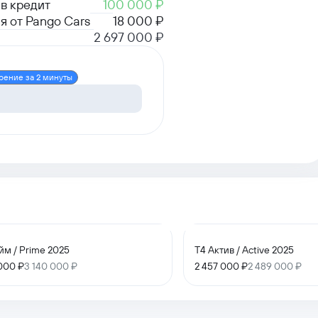
в кредит
100 000 ₽
я от Pango Cars
18 000 ₽
2 697 000 ₽
рение за 2 минуты
йм / Prime 2025
T4 Актив / Active 2025
000 ₽
3 140 000 ₽
2 457 000 ₽
2 489 000 ₽