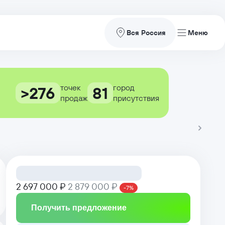
Вся Россия
точек
город
>276
81
продаж
присутствия
2 697 000 ₽
2 879 000 ₽
-7%
Получить предложение