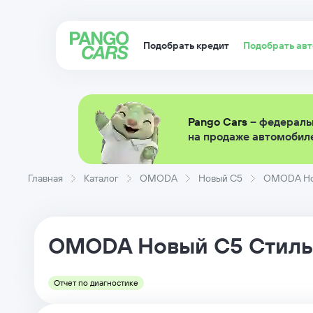
Подобрать кредит
Подобрать ав
Pango Cars
– федераль
на продаже автомобиле
Главная
Каталог
OMODA
Новый C5
OMODA Новы
OMODA
Новый C5
Стиль
Отчет по диагностике