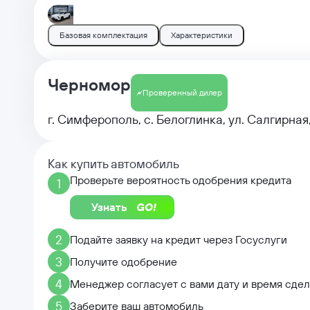
Базовая комплектация
Характеристики
Черномор
Проверенный дилер
г. Симферополь, с. Белоглинка, ул. Салгирная,
Как купить автомобиль
Проверьте вероятность одобрения кредита
1
Узнать
2
Подайте заявку на кредит через Госуслуги
3
Получите одобрение
4
Менеджер согласует с вами дату и время сде
5
Заберите ваш автомобиль