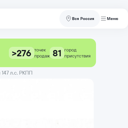
Вся Россия
точек
город
>276
81
продаж
присутствия
147 л.с. РКПП