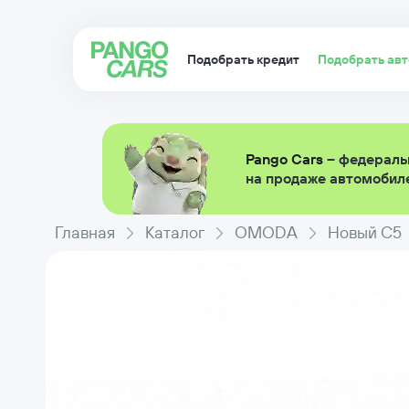
Подобрать кредит
Подобрать ав
Pango Cars
– федераль
на продаже автомобиле
Главная
Каталог
OMODA
Новый C5