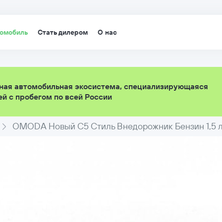
томобиль
Стать дилером
О нас
ная автомобильная экосистема, специализирующаяся
й с пробегом по всей России
OMODA Новый C5 Стиль Внедорожник Бензин 1,5 л 