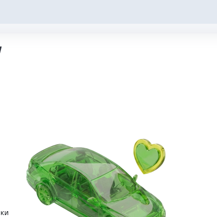
W
лки