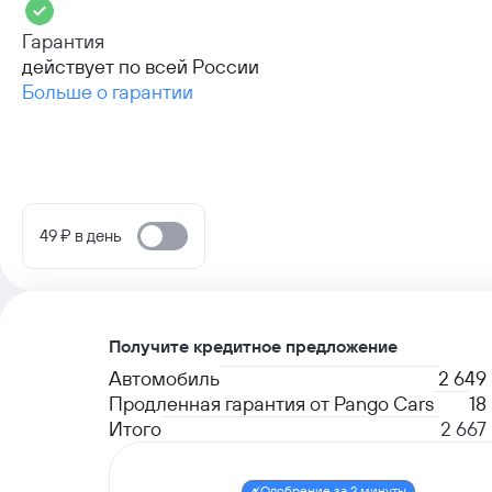
Гарантия
действует по всей России
Больше о гарантии
49 ₽ в день
Получите кредитное предложение
Автомобиль
2 649
Продленная гарантия от Pango Cars
18
Итого
2 667
Одобрение за 2 минуты