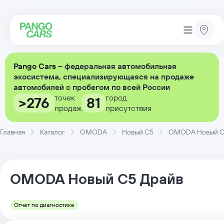
Pango Cars
– федеральная автомобильная
экосистема, специализирующаяся на продаже
автомобилей с пробегом по всей России
точек
город
>276
81
продаж
присутствия
Главная
Каталог
OMODA
Новый C5
OMODA Новый C5 
OMODA
Новый C5
Драйв
Отчет по диагностике