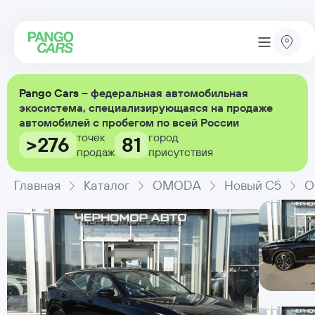
Pango Cars
– федеральная автомобильная
экосистема, специализирующаяся на продаже
автомобилей с пробегом по всей России
точек
город
>276
81
продаж
присутствия
Главная
Каталог
OMODA
Новый C5
O