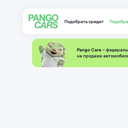
Подобрать кредит
Подобра
Pango Cars
– федераль
на продаже автомобиле