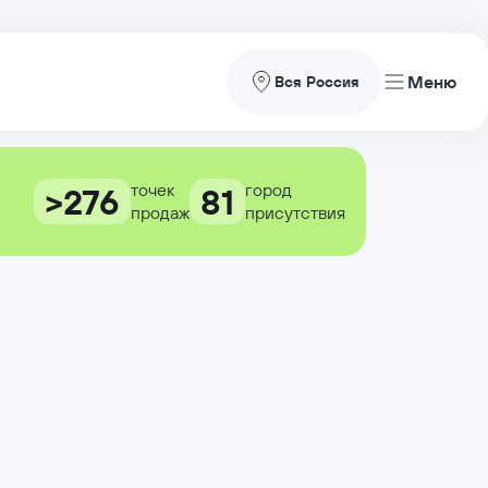
Вся Россия
точек
город
>276
81
продаж
присутствия