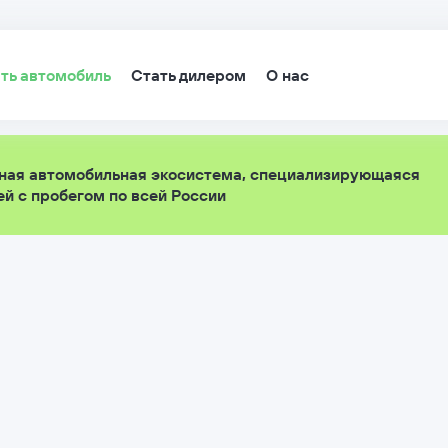
ть автомобиль
Стать дилером
О нас
ная автомобильная экосистема, специализирующаяся
й с пробегом по всей России