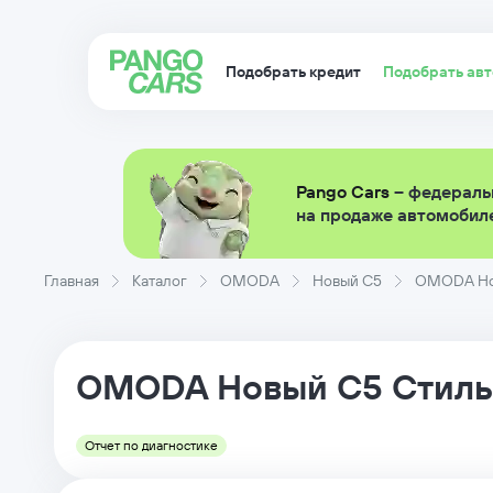
Подобрать кредит
Подобрать ав
Pango Cars
– федераль
на продаже автомобиле
Главная
Каталог
OMODA
Новый C5
OMODA Нов
OMODA
Новый C5
Стиль
Отчет по диагностике