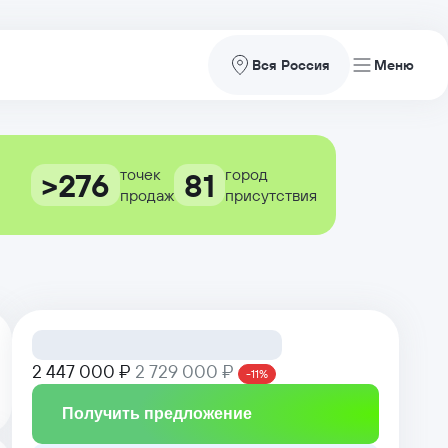
Вся Россия
точек
город
>276
81
продаж
присутствия
2 447 000 ₽
2 729 000 ₽
-11%
Получить предложение