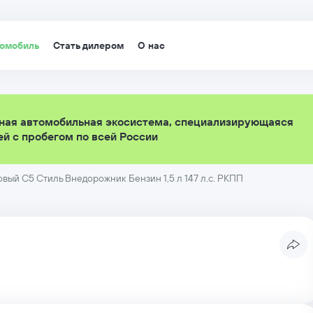
томобиль
Стать дилером
О нас
ная автомобильная экосистема, специализирующаяся
й с пробегом по всей России
ый C5 Стиль Внедорожник Бензин 1,5 л 147 л.с. РКПП