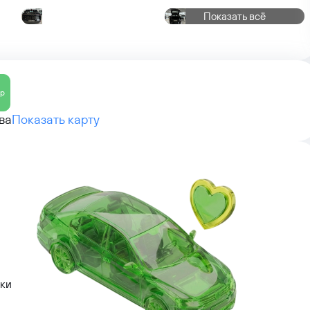
Показать всё
ер
ва
Показать карту
лки