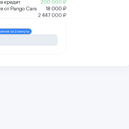
в кредит
200 000 ₽
я от Pango Cars
18 000 ₽
2 447 000 ₽
рение за 2 минуты