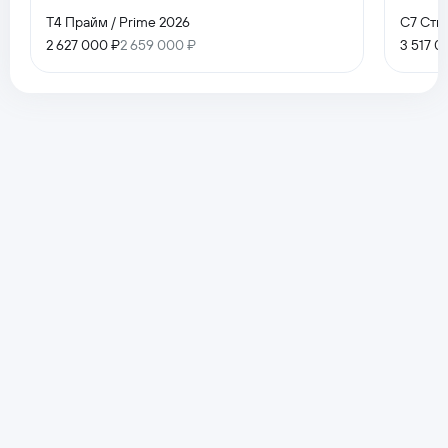
T4 Прайм / Prime 2026
C7 Сти
2 627 000 ₽
2 659 000 ₽
3 517 0