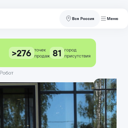
Вся Россия
точек
город
>276
81
продаж
присутствия
 Робот