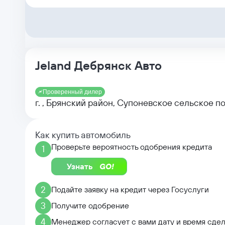
Jeland Дебрянск Авто
Проверенный дилер
г. , Брянский район, Супоневское сельское п
Как купить автомобиль
Проверьте вероятность одобрения кредита
1
Узнать
2
Подайте заявку на кредит через Госуслуги
3
Получите одобрение
4
Менеджер согласует с вами дату и время сде