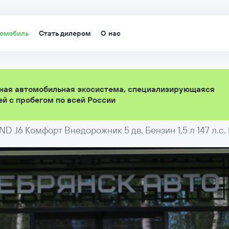
томобиль
Стать дилером
О нас
ная автомобильная экосистема, специализирующаяся
й с пробегом по всей России
ND J6 Комфорт Внедорожник 5 дв. Бензин 1,5 л 147 л.с.