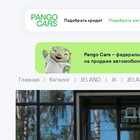
Подобрать кредит
Подобрать ав
Pango Cars
– федераль
на продаже автомобиле
Главная
Каталог
JELAND
J6
JELA