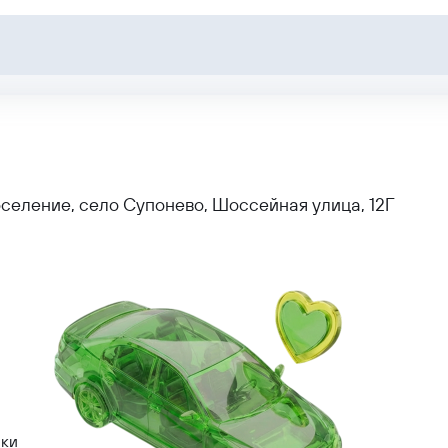
оселение, село Супонево, Шоссейная улица, 12Г
лки