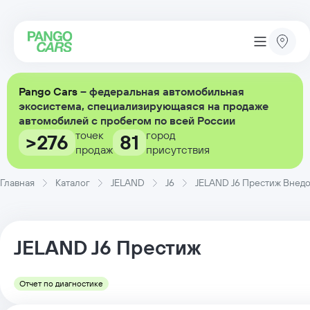
Pango Cars
– федеральная автомобильная
экосистема, специализирующаяся на продаже
автомобилей с пробегом по всей России
точек
город
>276
81
продаж
присутствия
Главная
Каталог
JELAND
J6
JELAND J6 Престиж Внедоро
JELAND
J6
Престиж
Отчет по диагностике