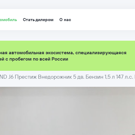
томобиль
Стать дилером
О нас
ная автомобильная экосистема, специализирующаяся
й с пробегом по всей России
ND J6 Престиж Внедорожник 5 дв. Бензин 1,5 л 147 л.с.