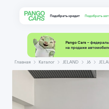
Подобрать кредит
Подобрать ав
Pango Cars
– федераль
на продаже автомобиле
Главная
Каталог
JELAND
J6
JELA