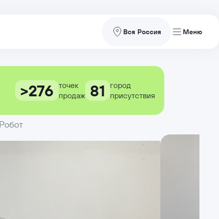
Вся Россия
точек
город
>276
81
продаж
присутствия
 Робот