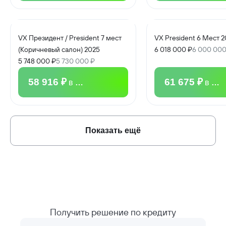
VX Президент / President 7 мест
VX President 6 Мест 
(Коричневый салон) 2025
6 018 000 ₽
6 000 000
5 748 000 ₽
5 730 000 ₽
58 916 ₽
61 675 ₽
в месяц
в мес
Показать ещё
Получить решение по кредиту