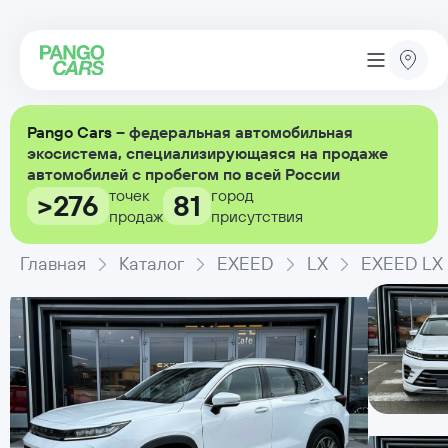
Pango Cars
– федеральная автомобильная
экосистема, специализирующаяся на продаже
автомобилей с пробегом по всей России
точек
город
>276
81
продаж
присутствия
Главная
Каталог
EXEED
LX
EXEED LX P