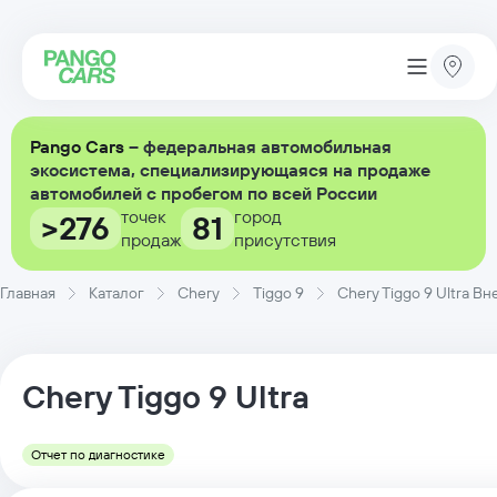
Pango Cars
– федеральная автомобильная
экосистема, специализирующаяся на продаже
автомобилей с пробегом по всей России
точек
город
>276
81
продаж
присутствия
Главная
Каталог
Chery
Tiggo 9
Chery Tiggo 9 Ultra В
Chery
Tiggo 9
Ultra
Отчет по диагностике