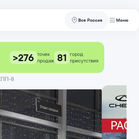
Вся Россия
точек
город
>276
81
продаж
присутствия
АКПП-8