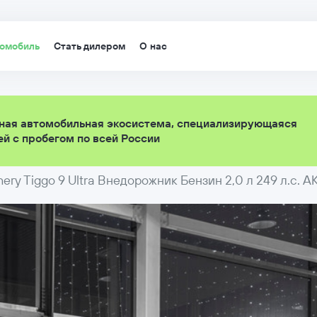
томобиль
Стать дилером
О нас
ная автомобильная экосистема, специализирующаяся
й с пробегом по всей России
ery Tiggo 9 Ultra Внедорожник Бензин 2,0 л 249 л.с. 