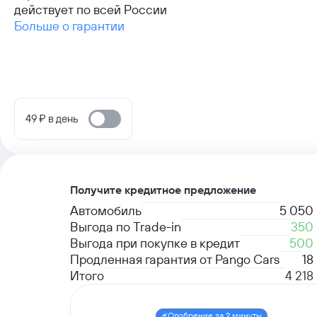
действует по всей России
Больше о гарантии
49 ₽ в день
Получите кредитное предложение
Автомобиль
5 050
Выгода по Trade-in
350
Выгода при покупке в кредит
500
Продленная гарантия от Pango Cars
18
Итого
4 218
Одобрение за 2 минуты