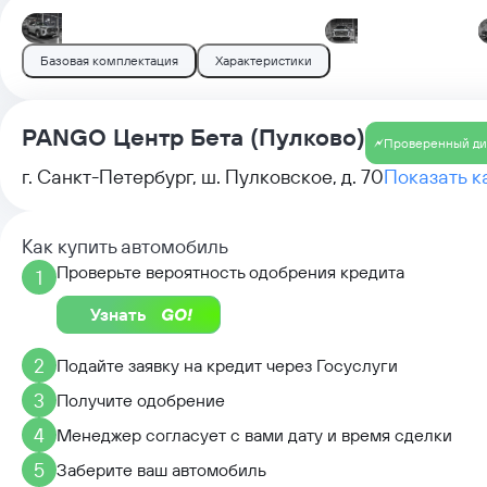
Базовая комплектация
Характеристики
PANGO Центр Бета (Пулково)
Проверенный ди
Открыть в Яндекс Картах
г. Санкт-Петербург, ш. Пулковское, д. 70
© Яндекс
Условия использования
Показать к
Как купить автомобиль
Проверьте вероятность одобрения кредита
1
Узнать
2
Подайте заявку на кредит через Госуслуги
3
Получите одобрение
4
Менеджер согласует с вами дату и время сделки
5
Заберите ваш автомобиль