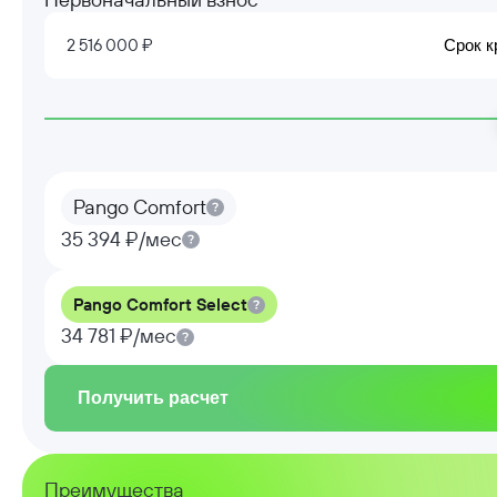
2 516 000 ₽
Срок к
Pango Comfort
35 394 ₽/мес
Pango Comfort Select
34 781 ₽/мес
Получить расчет
Преимущества