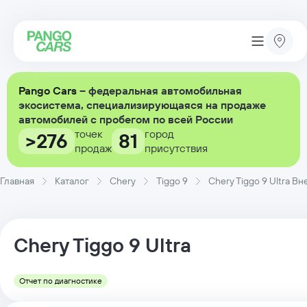
Pango Cars
– федеральная автомобильная
экосистема, специализирующаяся на продаже
автомобилей с пробегом по всей России
точек
город
>276
81
продаж
присутствия
Главная
Каталог
Chery
Tiggo 9
Chery Tiggo 9 Ultra В
Chery
Tiggo 9
Ultra
Отчет по диагностике