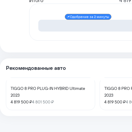
Итого
4 819
Одобрение за 2 минуты
Рекомендованные авто
TIGGO 8 PRO PLUG‑IN HYBRID Ultimate
TIGGO 8 PRO 
2023
2023
4 819 500 ₽
4 801 500 ₽
4 819 500 ₽
4 8