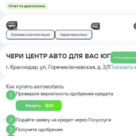
Отчет по диагностике
Базовая комплектация
Характеристики
ЧЕРИ ЦЕНТР АВТО ДЛЯ ВАС ЮГ
Проверенн
г. Краснодар, ул. Горячеключевская, д. 2/1
Показать 
Как купить автомобиль
Проверьте вероятность одобрения кредита
1
Узнать
2
Подайте заявку на кредит через Госуслуги
3
Получите одобрение