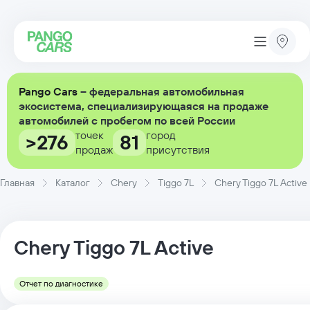
Pango Cars
– федеральная автомобильная
экосистема, специализирующаяся на продаже
автомобилей с пробегом по всей России
точек
город
>276
81
продаж
присутствия
Главная
Каталог
Chery
Tiggo 7L
Chery Tiggo 7L Active
Chery
Tiggo 7L
Active
Отчет по диагностике