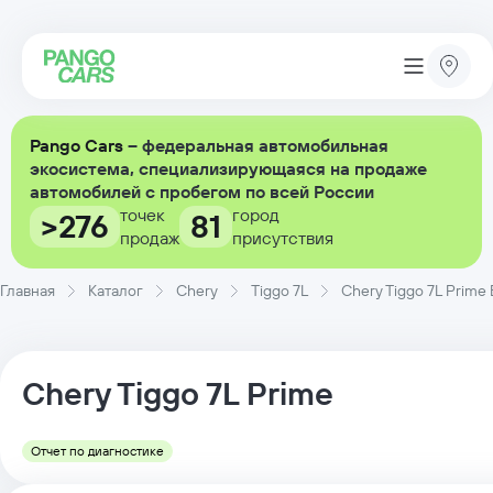
Pango Cars
– федеральная автомобильная
экосистема, специализирующаяся на продаже
автомобилей с пробегом по всей России
точек
город
>276
81
продаж
присутствия
Главная
Каталог
Chery
Tiggo 7L
Chery Tiggo 7L Prime
Chery
Tiggo 7L
Prime
Отчет по диагностике