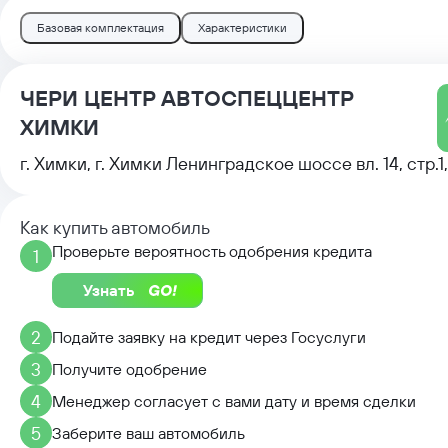
Базовая комплектация
Характеристики
Модель показана в базовом цвете
ЧЕРИ ЦЕНТР АВТОСПЕЦЦЕНТР
ХИМКИ
г. Химки, г. Химки Ленинградское шоссе вл. 14, стр.1,
Как купить автомобиль
Проверьте вероятность одобрения кредита
1
Узнать
2
Подайте заявку на кредит через Госуслуги
3
Получите одобрение
4
Менеджер согласует с вами дату и время сделки
5
Заберите ваш автомобиль