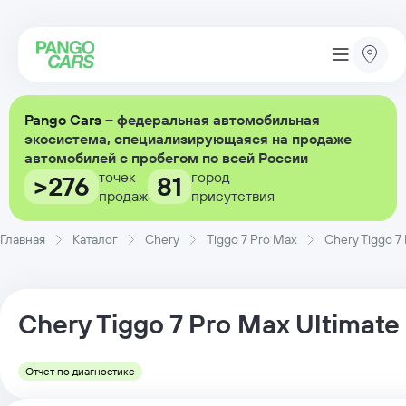
Pango Cars
– федеральная автомобильная
экосистема, специализирующаяся на продаже
автомобилей с пробегом по всей России
точек
город
>276
81
продаж
присутствия
Главная
Каталог
Chery
Tiggo 7 Pro Max
Chery Tiggo 7
Chery
Tiggo 7 Pro Max
Ultimate
Отчет по диагностике