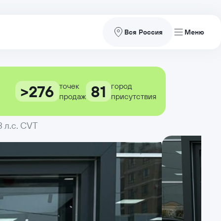
Вся Россия
точек
город
>276
81
продаж
присутствия
3 л.с. CVT