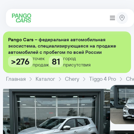
Pango Cars
– федеральная автомобильная
экосистема, специализирующаяся на продаже
автомобилей с пробегом по всей России
точек
город
>276
81
продаж
присутствия
Главная
Каталог
Chery
Tiggo 4 Pro
Che