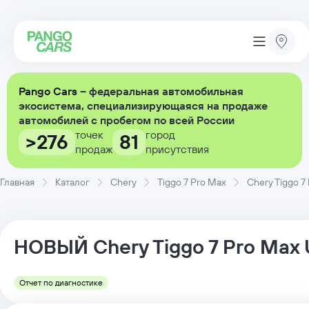
Pango Cars
– федеральная автомобильная
экосистема, специализирующаяся на продаже
автомобилей с пробегом по всей России
точек
город
>276
81
продаж
присутствия
Главная
Каталог
Chery
Tiggo 7 Pro Max
Chery Tiggo 7
НОВЫЙ
Chery
Tiggo 7 Pro Max
Отчет по диагностике