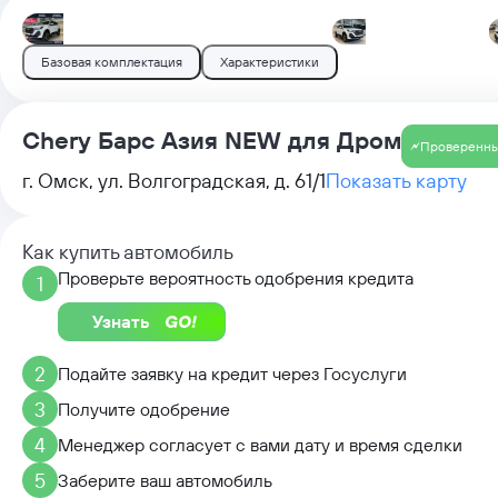
Базовая комплектация
Характеристики
Chery Барс Азия NEW для Дром
Проверенны
г. Омск, ул. Волгоградская, д. 61/1
Показать карту
Как купить автомобиль
Проверьте вероятность одобрения кредита
1
Узнать
2
Подайте заявку на кредит через Госуслуги
3
Получите одобрение
4
Менеджер согласует с вами дату и время сделки
5
Заберите ваш автомобиль