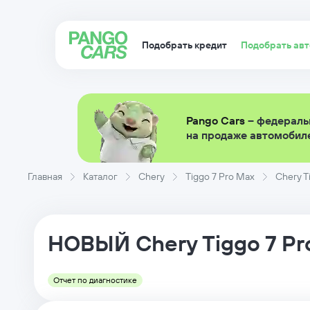
Подобрать кредит
Подобрать ав
Pango Cars
– федераль
на продаже автомобиле
Главная
Каталог
Chery
Tiggo 7 Pro Max
Chery T
НОВЫЙ
Chery
Tiggo 7 P
Отчет по диагностике