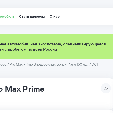
томобиль
Стать дилером
О нас
ная автомобильная экосистема, специализирующаяся
й с пробегом по всей России
iggo 7 Pro Max Prime Внедорожник Бензин 1,6 л 150 л.с. 7 DCT
ro Max
Prime