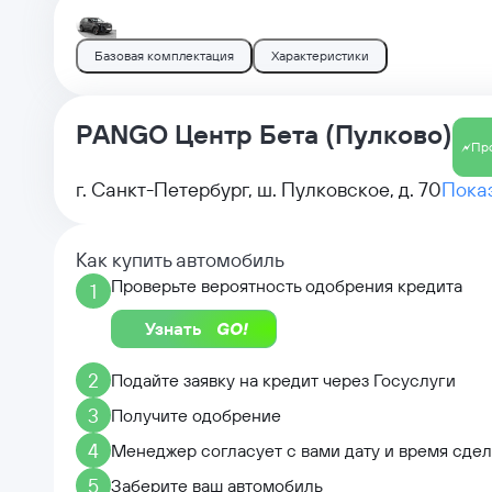
Базовая комплектация
Характеристики
PANGO Центр Бета (Пулково)
Пр
г. Санкт-Петербург, ш. Пулковское, д. 70
Показ
Как купить автомобиль
Проверьте вероятность одобрения кредита
1
Узнать
2
Подайте заявку на кредит через Госуслуги
3
Получите одобрение
4
Менеджер согласует с вами дату и время сде
5
Заберите ваш автомобиль