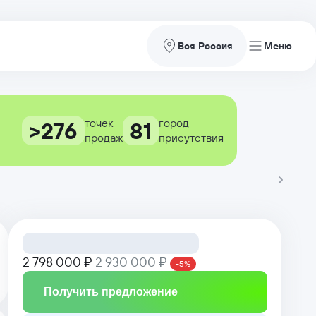
Вся Россия
точек
город
>276
81
продаж
присутствия
2 798 000 ₽
2 930 000 ₽
-5%
Получить предложение