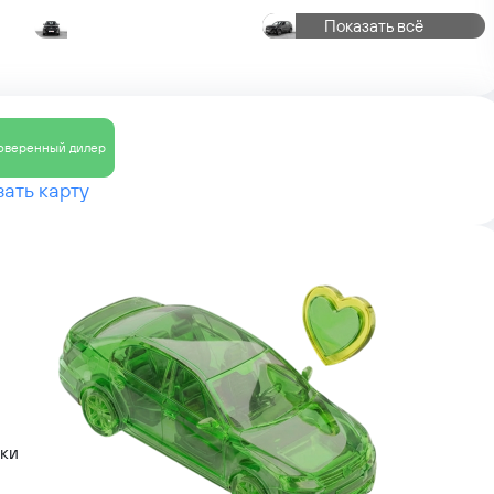
Показать всё
оверенный дилер
ать карту
лки