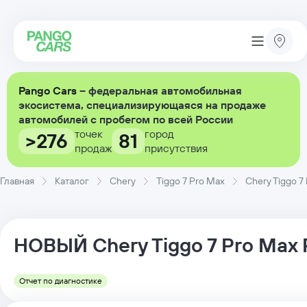
Pango Cars
– федеральная автомобильная
экосистема, специализирующаяся на продаже
автомобилей с пробегом по всей России
точек
город
>276
81
продаж
присутствия
Главная
Каталог
Chery
Tiggo 7 Pro Max
Chery Tiggo 7
НОВЫЙ
Chery
Tiggo 7 Pro Max
Отчет по диагностике